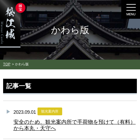
かわら版
TOP
かわら版
記事一覧
2023.09.01
観光案内所
安全のため、観光案内所で手荷物を預けて（有料）
から本丸・天守へ