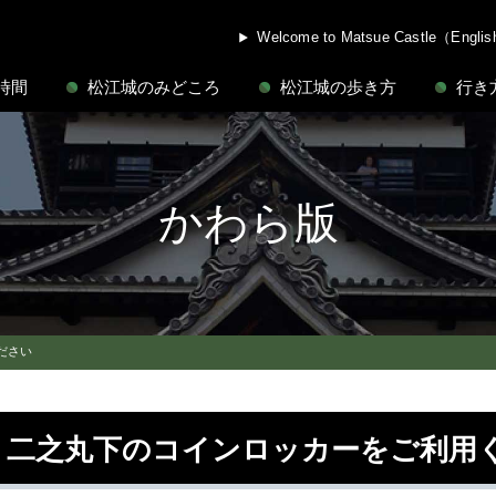
Welcome to Matsue Castle（Engli
時間
松江城のみどころ
松江城の歩き方
行き
かわら版
ださい
二之丸下のコインロッカーをご利用