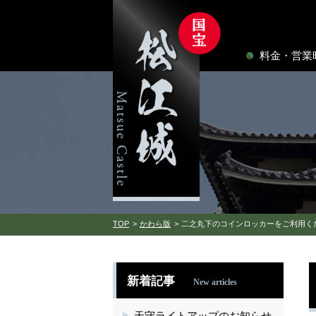
料金・営業
TOP
かわら版
二之丸下のコインロッカーをご利用く
新着記事
New articles
天守ライトアップのお知らせ