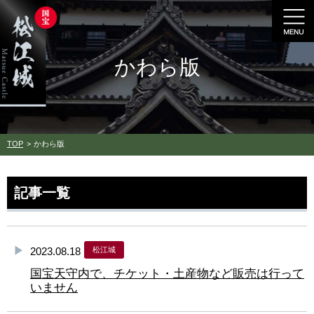
かわら版
TOP
かわら版
記事一覧
2023.08.18
松江城
国宝天守内で、チケット・土産物など販売は行って
いません