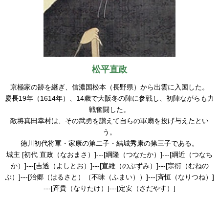
松平直政
京極家の跡を継ぎ、信濃国松本（長野県）から出雲に入国した。
慶長19年（1614年）、14歳で大阪冬の陣に参戦し、初陣ながらも力
戦奮闘した。
敵将真田幸村は、その武勇を讃えて自らの軍扇を投げ与えたとい
う。
徳川初代将軍・家康の第二子・結城秀康の第三子である。
城主 [初代 直政（なおまさ）]---[綱隆（つなたか）]---[綱近（つなち
か）]---[吉透（よしとお）]---[宣維（のぶずみ）]---[宗衍（むねの
ぶ）]---[治郷（はるさと）（不昧（ふまい））]---[斉恒（なりつね）]
---[斉貴（なりたけ）]---[定安（さだやす）]