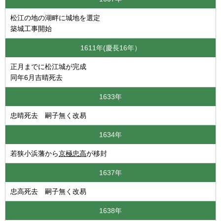
松江の地の湖畔に城地を選定
築城工事開始
1611年(慶長16年）
正月までに松江城が完成
同年6月吉晴死去
1633年
忠晴死去 嗣子無く改易
1634年
若狭小浜藩から
京極忠高
が移封
1637年
忠高死去 嗣子無く改易
1638年