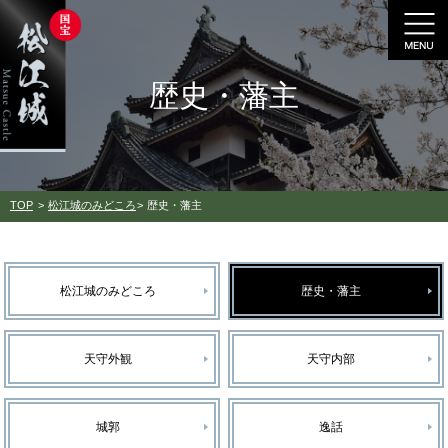
歴史・藩主
TOP
松江城のみどころ
歴史・藩主
松江城のみどころ
歴史・藩主
天守外観
天守内部
城郭
逸話