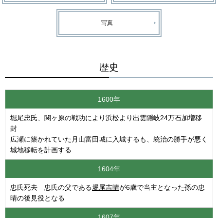
写真
歴史
1600年
堀尾忠氏、関ヶ原の戦功により浜松より出雲隠岐24万石加増移
封
広瀬に築かれていた月山富田城に入城するも、統治の勝手が悪く
城地移転を計画する
1604年
忠氏死去 忠氏の父である
堀尾吉晴
が6歳で当主となった孫の忠
晴の後見役となる
1607年