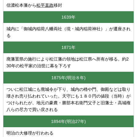
信濃松本藩から
松平直政
移封
1639年
城内に「御城内稲荷八幡両社（現・城内稲荷神社）」が遷座され
る
1871年
廃藩置県の施行により松江藩の領地は松江県へ所有が移る。約2
30年の松平家の治世に幕を下ろす
1875年(明治８年)
ついに松江城にも廃城令が下り、城内の櫓や門、御殿などは取り
壊され売り払われていった。天守にも１８０円の値段（当時）が
つけられたが、地元の豪農・勝部本右衛門父子と旧藩士・高城権
八らの尽力で買い戻される
1894年(明治27年)
明治の大修理が行われる