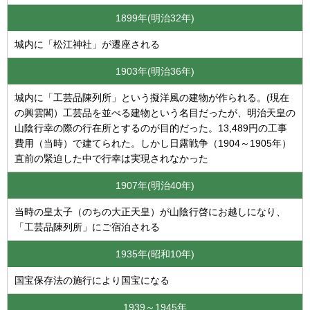
1899年(明治32年)
城内に「松江神社」が遷座される
1903年(明治36年)
城内に「工芸品陳列所」という擬洋風の建物が作られる。(現在
の興雲閣）工芸品を並べる建物という名目だったが、明治天皇の
山陰行幸の際の行在所とするのが目的だった。13,489円の工事
費用（当時）で建てられた。しかし日露戦争（1904～1905年）
直前の緊迫した中で行幸は実現されなかった
1907年(明治40年)
当時の皇太子（のちの大正天皇）が山陰行啓にお越しになり、
「工芸品陳列所」にご宿泊される
1935年(昭和10年)
国宝保存法の施行により国宝になる
1939～1945年