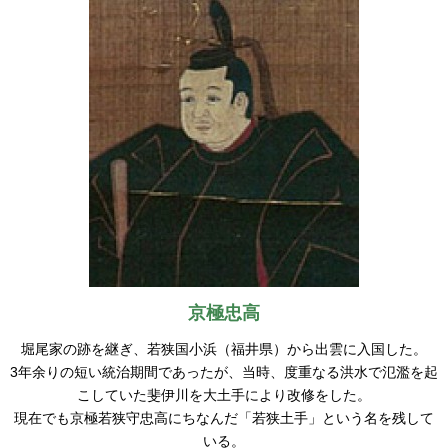
京極忠高
堀尾家の跡を継ぎ、若狭国小浜（福井県）から出雲に入国した。
3年余りの短い統治期間であったが、当時、度重なる洪水で氾濫を起
こしていた斐伊川を大土手により改修をした。
現在でも京極若狭守忠高にちなんだ「若狭土手」という名を残して
いる。