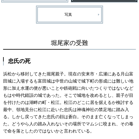
写真
堀尾家の受難
忠氏の死
浜松から移封してきた堀尾親子。現在の安来市・広瀬にある月山富
田城に入場するも富田城は中世の山城で城下町の形成には難しい地
形に加え水運の便が悪いことや鉄砲戦に向いたつくりではないなど
もはや時代錯誤の城であった。そこで城地を改めるとし、親子が目
を付けたのは湖畔の町・松江。松江のどこに居を据えるか検討する
最中、領地見分に松江に赴いた忠氏は神魂神社の禁足地に踏み入
る。しかし戻ってきた忠氏の顔は蒼白。そのまま亡くなってしまっ
た。どうやら人の踏み入れないその場所でマムシに咬まれ、その毒
で命を落としたのではないかと言われている。