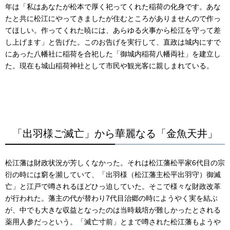
年は「私はあなたが松本で厚く祀ってくれた稲荷の化身です。あな
たと共に松江にやってきましたが住むところがありませんので作っ
てほしい。作ってくれた暁には、あらゆる火事から松江を守って差
し上げます」と告げた。このお告げを実行して、直政は城内にすで
にあった八幡社に稲荷を合祀した「御城内稲荷八幡両社」を建立し
た。現在も城山稲荷神社として市民や観光客に親しまれている。
「出羽様ご滅亡」から華麗なる「金魚天井」
松江藩は財政状況が芳しくなかった。それは松江藩松平家6代目の宗
衍の時には窮を瀕していて、「出羽様（松江藩主松平出羽守）御滅
亡」と江戸で噂されるほどひっ迫していた。そこで様々な財政改革
が行われた。藩主の代が替わり7代目治郷の時にようやく実を結ぶ
が、中でも大きな収益となったのは当時栽培が難しかったとされる
薬用人参だっという。「滅亡寸前」とまで噂された松江藩もようや