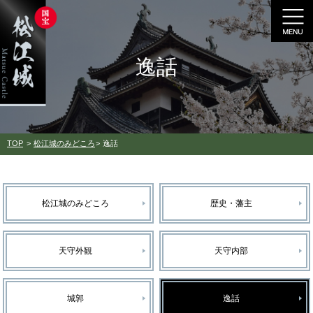
逸話
TOP
松江城のみどころ
逸話
松江城のみどころ
歴史・藩主
天守外観
天守内部
城郭
逸話