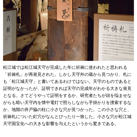
松江城では松江城天守が完成した年に祈祷に使われたと思われる
「祈祷札」が再発見された。しかし天守外の蔵から見つかり、札に
も「松江城天守」と書いてあるわけではない。天守のものであると
証明がなかったが、証明できれば天守の完成年がわかる大きな発見
となる。さてどうやって証明をするか、研究者たちが頭を悩ませな
がらも暗い天守内を懐中電灯で照らしながら手掛かりを捜索するな
か、地階の井戸脇の柱に小さな穴が見つかった。この小さな穴と、
祈祷札についた釘穴がなんとぴったり一致した。小さな穴が松江城
天守国宝化への大きな影響を与えたというから驚きである。