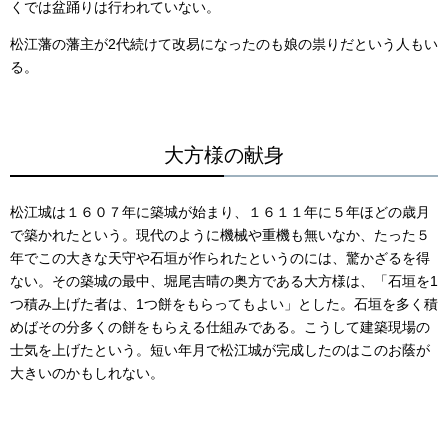
くでは盆踊りは行われていない。
松江藩の藩主が2代続けて改易になったのも娘の祟りだという人もい
る。
大方様の献身
松江城は１６０７年に築城が始まり、１６１１年に５年ほどの歳月
で築かれたという。現代のように機械や重機も無いなか、たった５
年でこの大きな天守や石垣が作られたというのには、驚かざるを得
ない。その築城の最中、堀尾吉晴の奥方である大方様は、「石垣を1
つ積み上げた者は、1つ餅をもらってもよい」とした。石垣を多く積
めばその分多くの餅をもらえる仕組みである。こうして建築現場の
士気を上げたという。短い年月で松江城が完成したのはこのお蔭が
大きいのかもしれない。