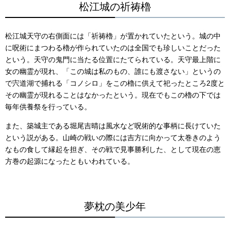
松江城の祈祷櫓
松江城天守の右側面には「祈祷櫓」が置かれていたという。城の中
に呪術にまつわる櫓が作られていたのは全国でも珍しいことだった
という。天守の鬼門に当たる位置にたてられている。天守最上階に
女の幽霊が現れ、「この城は私のもの、誰にも渡さない」というの
で宍道湖で捕れる「コノシロ」をこの櫓に供えて祀ったところ2度と
その幽霊が現れることはなかったという。現在でもこの櫓の下では
毎年供養祭を行っている。
また、築城主である堀尾吉晴は風水など呪術的な事柄に長けていた
という説がある。山崎の戦いの際には吉方に向かって太巻きのよう
なもの食して縁起を担ぎ、その戦で見事勝利した、として現在の恵
方巻の起源になったともいわれている。
夢枕の美少年