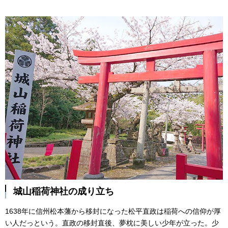
城山稲荷神社の成り立ち
1638年に信州松本藩から移封になった松平直政は稲荷への信仰が厚
い人だっという。直政の移封直後、夢枕に美しい少年が立った。少