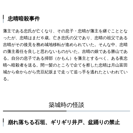
忠晴暗殺事件
藩主である忠氏が亡くなり、その息子・忠晴が藩主を継ぐこととな
ったが、忠晴はまだ６歳。亡き忠氏の父であり、忠晴の祖父である
吉晴がその後見を務め城地移転が進められていた。そんな中、忠晴
の藩主着任を良しと思わないものがいた。吉晴の娘である勝山であ
る。自分の息子である掃部（かもん）を藩主とするべく、ある夜忠
晴へ暗殺者を送る。間一髪のところで企てを察した忠晴は月山富田
城から命からがら売豆紀坂まで走って追っ手を逃れたといわれてい
る。
築城時の怪談
崩れ落ちる石垣、ギリギリ井戸、盆踊りの禁止