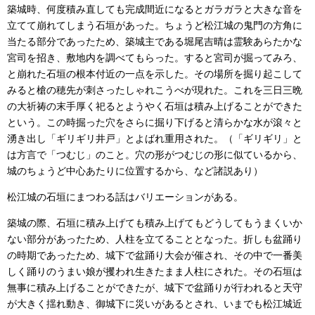
築城時、何度積み直しても完成間近になるとガラガラと大きな音を
立てて崩れてしまう石垣があった。ちょうど松江城の鬼門の方角に
当たる部分であったため、築城主である堀尾吉晴は霊験あらたかな
宮司を招き、敷地内を調べてもらった。すると宮司が掘ってみろ、
と崩れた石垣の根本付近の一点を示した。その場所を掘り起こして
みると槍の穂先が刺さったしゃれこうべが現れた。これを三日三晩
の大祈祷の末手厚く祀るとようやく石垣は積み上げることができた
という。この時掘った穴をさらに掘り下げると清らかな水が滾々と
湧き出し「ギリギリ井戸」とよばれ重用された。（「ギリギリ」と
は方言で「つむじ」のこと。穴の形がつむじの形に似ているから、
城のちょうど中心あたりに位置するから、など諸説あり）
松江城の石垣にまつわる話はバリエーションがある。
築城の際、石垣に積み上げても積み上げてもどうしてもうまくいか
ない部分があったため、人柱を立てることとなった。折しも盆踊り
の時期であったため、城下で盆踊り大会が催され、その中で一番美
しく踊りのうまい娘が攫われ生きたまま人柱にされた。その石垣は
無事に積み上げることができたが、城下で盆踊りが行われると天守
が大きく揺れ動き、御城下に災いがあるとされ、いまでも松江城近