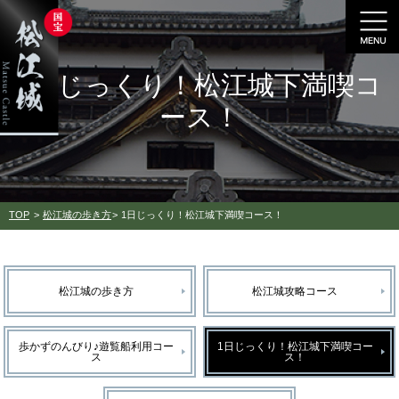
1日じっくり！松江城下満喫コ
ース！
TOP
松江城の歩き方
1日じっくり！松江城下満喫コース！
松江城の歩き方
松江城攻略コース
歩かずのんびり♪遊覧船利用コー
1日じっくり！松江城下満喫コー
ス
ス！