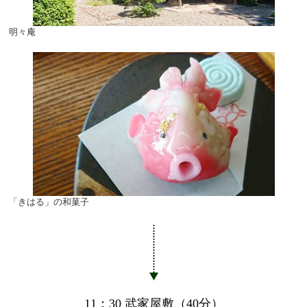
明々庵
「きはる」の和菓子
11：30 武家屋敷（40分）